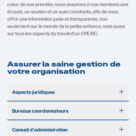
cœur de nos priorités, nous assurons à nos membres une
écoute, un soutien et un suivi constants, afin de vous
offrir une information juste et transparente, non
seulement sur le monde de la petite enfance, mais aussi
sur tous les aspects du travail d’un CPE/BC.
Assurer la saine gestion de
votre organisation
Aspects juridiques
Notre équipe d’avocates dévouées et à
Bureaux coordonnateurs
l’écoute possède une expertise unique des
aspects juridiques des CPE /BC, mais
Les bureaux coordonnateurs font face à de
également, une compréhension hors pair
Conseil d'administration
nombreux défis. L 'AQCPE est là pour vous
de la mission et de l’environnement dans