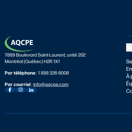
Na
7889 Boulevard Saint-Laurent, unité 202
Se
Montréal (Québec) H2R 1X1
Em
Par téléphone
:
1 888 326-8008
À 
Éq
Par courriel
:
info@aqcpe.com
Co