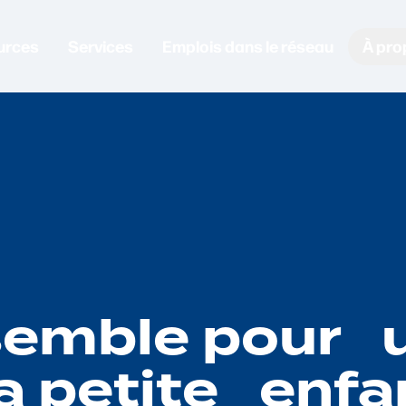
urces
Services
Emplois dans le réseau
À pro
nsemble pour 
la petite enf