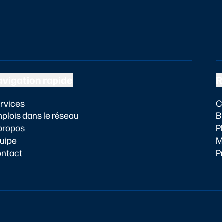
vigation rapide
R
rvices
C
plois dans le réseau
B
propos
P
uipe
M
ntact
P